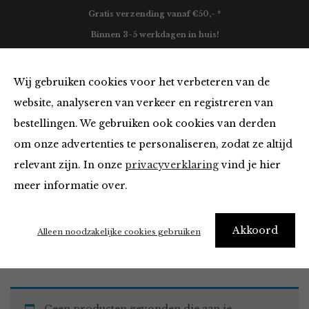
Gratis verzending vanaf €50,- *
Binnen 3-5 werkdagen in huis!
0
Wij gebruiken cookies voor het verbeteren van de
website, analyseren van verkeer en registreren van
bestellingen. We gebruiken ook cookies van derden
Must Haves
om onze advertenties te personaliseren, zodat ze altijd
relevant zijn. In onze
privacyverklaring
vind je hier
Filter
meer informatie over.
Akkoord
Home
Winkel
Accessoires
Must Haves
Alleen noodzakelijke cookies gebruiken