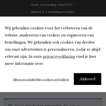
Gratis verzending vanaf €50,- *
Binnen 3-5 werkdagen in huis!
0
Wij gebruiken cookies voor het verbeteren van de
website, analyseren van verkeer en registreren van
bestellingen. We gebruiken ook cookies van derden
Must Haves
om onze advertenties te personaliseren, zodat ze altijd
relevant zijn. In onze
privacyverklaring
vind je hier
Filter
meer informatie over.
Akkoord
Home
Winkel
Accessoires
Must Haves
Alleen noodzakelijke cookies gebruiken