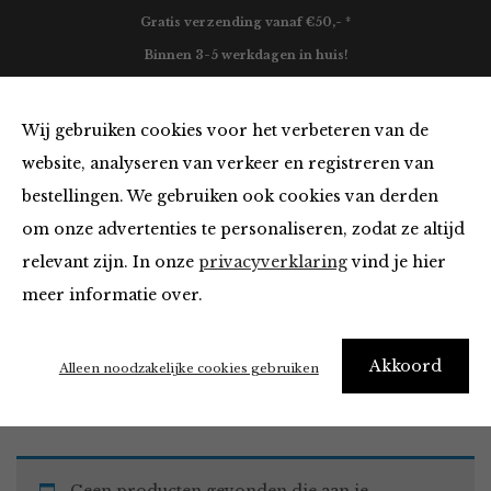
Gratis verzending vanaf €50,- *
Binnen 3-5 werkdagen in huis!
0
Wij gebruiken cookies voor het verbeteren van de
website, analyseren van verkeer en registreren van
bestellingen. We gebruiken ook cookies van derden
Must Haves
om onze advertenties te personaliseren, zodat ze altijd
relevant zijn. In onze
privacyverklaring
vind je hier
Filter
meer informatie over.
Akkoord
Home
Winkel
Accessoires
Must Haves
Alleen noodzakelijke cookies gebruiken