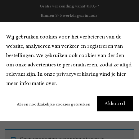
Gratis verzending vanaf €50,- *
Binnen 3-5 werkdagen in huis!
0
Wij gebruiken cookies voor het verbeteren van de
website, analyseren van verkeer en registreren van
bestellingen. We gebruiken ook cookies van derden
Must Haves
om onze advertenties te personaliseren, zodat ze altijd
relevant zijn. In onze
privacyverklaring
vind je hier
Filter
meer informatie over.
Akkoord
Home
Winkel
Accessoires
Must Haves
Alleen noodzakelijke cookies gebruiken