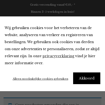
Gratis verzending vanaf €50,- *
Binnen 3-5 werkdagen in huis!
0
Wij gebruiken cookies voor het verbeteren van de
website, analyseren van verkeer en registreren van
bestellingen. We gebruiken ook cookies van derden
Must Haves
om onze advertenties te personaliseren, zodat ze altijd
relevant zijn. In onze
privacyverklaring
vind je hier
Filter
meer informatie over.
Akkoord
Home
Winkel
Accessoires
Must Haves
Alleen noodzakelijke cookies gebruiken