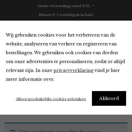
Gratis verzending vanaf €50,- *
Binnen 3-5 werkdagen in huis!
0
Wij gebruiken cookies voor het verbeteren van de
website, analyseren van verkeer en registreren van
bestellingen. We gebruiken ook cookies van derden
Must Haves
om onze advertenties te personaliseren, zodat ze altijd
relevant zijn. In onze
privacyverklaring
vind je hier
Filter
meer informatie over.
Akkoord
Home
Winkel
Accessoires
Must Haves
Alleen noodzakelijke cookies gebruiken