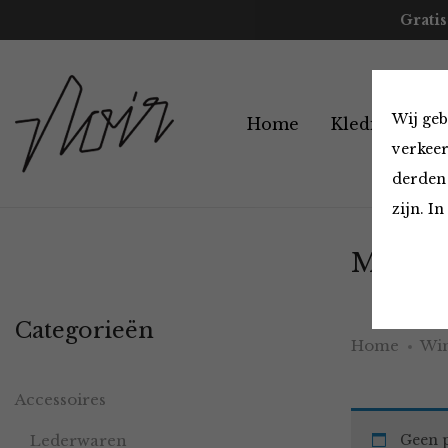
Gratis
Wij geb
Home
Kleding
A
verkeer
derden 
zijn. I
Must H
Categorieën
Home
Win
Accessoires
Lederwaren
Geen p