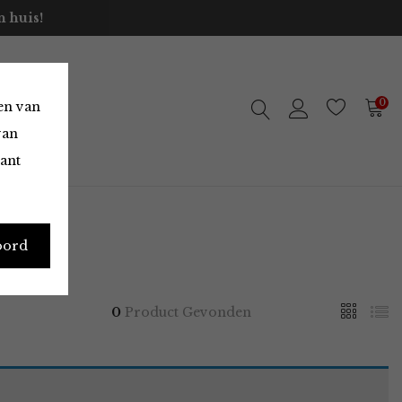
 huis!
0
en van
van
vant
oord
0
Product Gevonden