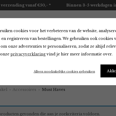
 verzending vanaf €50,- *
Binnen 3-5 werkdagen in
ruiken cookies voor het verbeteren van de website, analyser
ccessoires
Merken
Over ons
Contact
 en registreren van bestellingen. We gebruiken ook cookies 
om onze advertenties te personaliseren, zodat ze altijd rele
n onze
privacyverklaring
vind je hier meer informatie over.
aves
Akk
Alleen noodzakelijke cookies gebruiken
kel
Accessoires
Must Haves
roducten gevonden die aan je zoekcriteria voldoen.