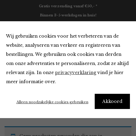
Gratis verzending vanaf €50,- *
Binnen 3-5 werkdagen in huis!
0
Wij gebruiken cookies voor het verbeteren van de
website, analyseren van verkeer en registreren van
bestellingen. We gebruiken ook cookies van derden
Must Haves
om onze advertenties te personaliseren, zodat ze altijd
relevant zijn. In onze
privacyverklaring
vind je hier
Filter
meer informatie over.
Akkoord
Home
Winkel
Accessoires
Must Haves
Alleen noodzakelijke cookies gebruiken