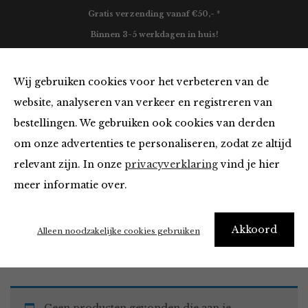
Gratis verzending vanaf €50,- *
Binnen 3-5 werkdagen in huis!
0
Wij gebruiken cookies voor het verbeteren van de
website, analyseren van verkeer en registreren van
bestellingen. We gebruiken ook cookies van derden
Must Haves
om onze advertenties te personaliseren, zodat ze altijd
relevant zijn. In onze
privacyverklaring
vind je hier
Filter
meer informatie over.
Akkoord
Home
Winkel
Accessoires
Must Haves
Alleen noodzakelijke cookies gebruiken