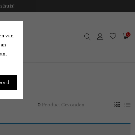
 huis!
0
en van
van
vant
oord
0
Product Gevonden