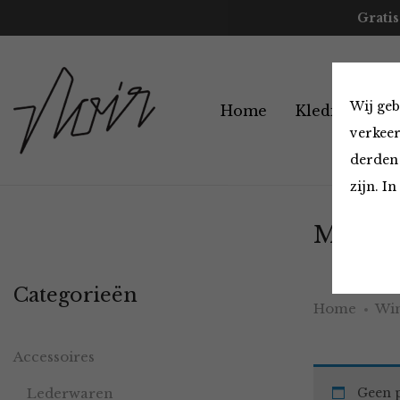
Gratis
Wij geb
Home
Kleding
A
verkeer
derden 
zijn. I
Must H
Categorieën
Home
Win
Accessoires
Lederwaren
Geen p