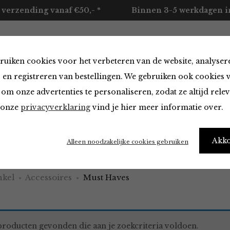
 verzending vanaf €50,- *
Binnen 3-5 werkdagen in
ruiken cookies voor het verbeteren van de website, analyser
ccessoires
Merken
Over ons
Contact
 en registreren van bestellingen. We gebruiken ook cookies 
om onze advertenties te personaliseren, zodat ze altijd rele
n onze
privacyverklaring
vind je hier meer informatie over.
aves
Akk
Alleen noodzakelijke cookies gebruiken
kel
Accessoires
Must Haves
roducten gevonden die aan je zoekcriteria voldoen.