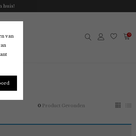
 huis!
0
en van
van
vant
oord
0
Product Gevonden