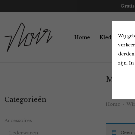
Gratis
Wij geb
Home
Kleding
A
verkeer
derden 
zijn. I
Must H
Categorieën
Home
Win
Accessoires
Lederwaren
Geen p