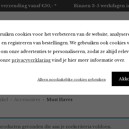
 verzending vanaf €50,- *
Binnen 3-5 werkdagen in
ruiken cookies voor het verbeteren van de website, analyser
ccessoires
Merken
Over ons
Contact
 en registreren van bestellingen. We gebruiken ook cookies 
om onze advertenties te personaliseren, zodat ze altijd rele
n onze
privacyverklaring
vind je hier meer informatie over.
aves
Akk
Alleen noodzakelijke cookies gebruiken
kel
Accessoires
Must Haves
roducten gevonden die aan je zoekcriteria voldoen.