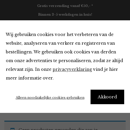
Gratis verzending vanaf €50,- *
Binnen 3-5 werkdagen in huis!
0
Wij gebruiken cookies voor het verbeteren van de
website, analyseren van verkeer en registreren van
bestellingen. We gebruiken ook cookies van derden
Must Haves
om onze advertenties te personaliseren, zodat ze altijd
relevant zijn. In onze
privacyverklaring
vind je hier
Filter
meer informatie over.
Akkoord
Home
Winkel
Accessoires
Must Haves
Alleen noodzakelijke cookies gebruiken