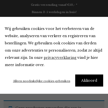
Gratis verzending vanaf €50,- *
Binnen 3-5 werkdagen in huis!
0
Wij gebruiken cookies voor het verbeteren van de
website, analyseren van verkeer en registreren van
bestellingen. We gebruiken ook cookies van derden
Must Haves
om onze advertenties te personaliseren, zodat ze altijd
relevant zijn. In onze
privacyverklaring
vind je hier
Filter
meer informatie over.
Akkoord
Home
Winkel
Accessoires
Must Haves
Alleen noodzakelijke cookies gebruiken