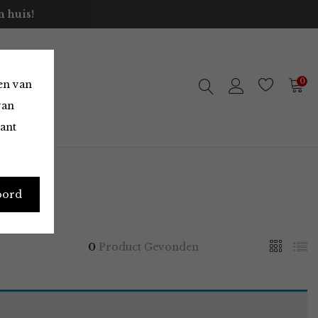
 huis!
0
en van
van
vant
oord
0
Product Gevonden