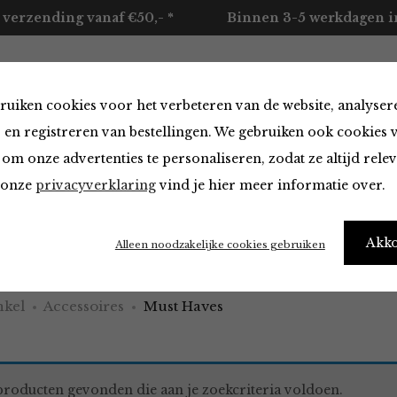
 verzending vanaf €50,- *
Binnen 3-5 werkdagen in
ruiken cookies voor het verbeteren van de website, analyser
ccessoires
Merken
Over ons
Contact
 en registreren van bestellingen. We gebruiken ook cookies 
om onze advertenties te personaliseren, zodat ze altijd rele
n onze
privacyverklaring
vind je hier meer informatie over.
aves
Akk
Alleen noodzakelijke cookies gebruiken
kel
Accessoires
Must Haves
roducten gevonden die aan je zoekcriteria voldoen.