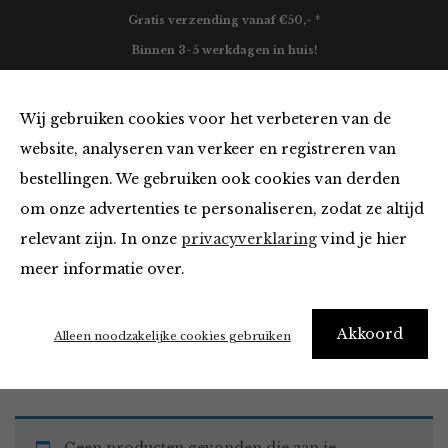
Gratis verzending vanaf €50,- *
Binnen 3-5 werkdagen in huis!
0
Wij gebruiken cookies voor het verbeteren van de
website, analyseren van verkeer en registreren van
bestellingen. We gebruiken ook cookies van derden
Must Haves
om onze advertenties te personaliseren, zodat ze altijd
relevant zijn. In onze
privacyverklaring
vind je hier
Filter
meer informatie over.
Akkoord
Home
Winkel
Accessoires
Must Haves
Alleen noodzakelijke cookies gebruiken