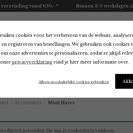
 verzending vanaf €50,- *
Binnen 3-5 werkdagen in
ruiken cookies voor het verbeteren van de website, analyser
ccessoires
Merken
Over ons
Contact
 en registreren van bestellingen. We gebruiken ook cookies 
om onze advertenties te personaliseren, zodat ze altijd rele
n onze
privacyverklaring
vind je hier meer informatie over.
aves
Akk
Alleen noodzakelijke cookies gebruiken
kel
Accessoires
Must Haves
roducten gevonden die aan je zoekcriteria voldoen.