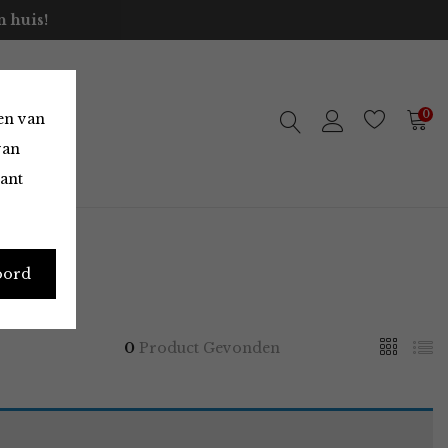
 huis!
0
en van
van
vant
oord
0
Product Gevonden