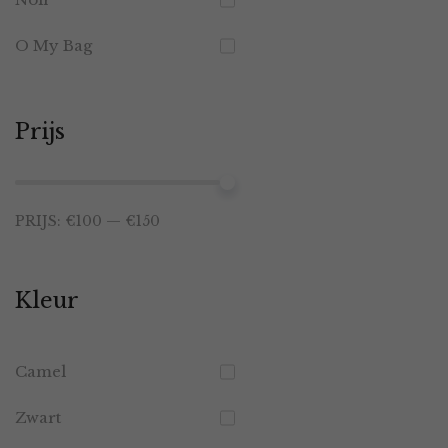
O My Bag
Prijs
Min.
Max.
PRIJS:
€100
—
€150
prijs
prijs
Kleur
Camel
Zwart