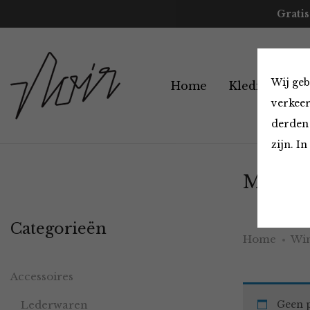
Gratis
Wij geb
Home
Kleding
A
verkeer
derden 
zijn. I
Must H
Categorieën
Home
Win
Accessoires
Lederwaren
Geen p