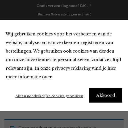
Gratis verzending vanaf €50,- *
Binnen 3-5 werkdagen in huis!
0
Wij gebruiken cookies voor het verbeteren van de
website, analyseren van verkeer en registreren van
bestellingen. We gebruiken ook cookies van derden
Must Haves
om onze advertenties te personaliseren, zodat ze altijd
relevant zijn. In onze
privacyverklaring
vind je hier
Filter
meer informatie over.
Akkoord
Home
Winkel
Accessoires
Must Haves
Alleen noodzakelijke cookies gebruiken