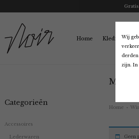
Gratis
Wij geb
Home
Kleding
A
verkeer
derden 
zijn. I
Must H
Categorieën
Home
Win
Accessoires
Lederwaren
Geen p