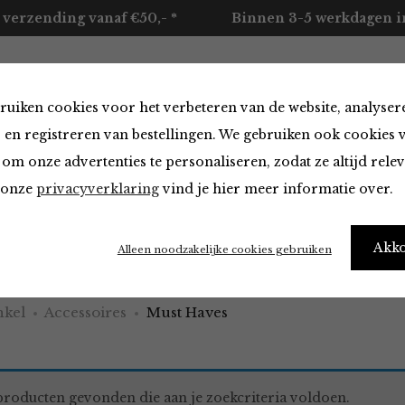
 verzending vanaf €50,- *
Binnen 3-5 werkdagen in
ruiken cookies voor het verbeteren van de website, analyser
ccessoires
Merken
Over ons
Contact
 en registreren van bestellingen. We gebruiken ook cookies 
om onze advertenties te personaliseren, zodat ze altijd rele
n onze
privacyverklaring
vind je hier meer informatie over.
aves
Akk
Alleen noodzakelijke cookies gebruiken
kel
Accessoires
Must Haves
roducten gevonden die aan je zoekcriteria voldoen.