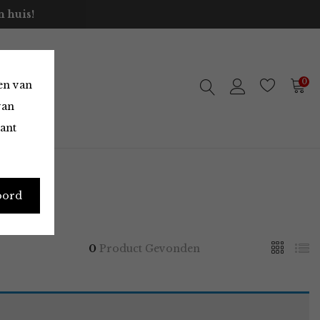
 huis!
0
en van
van
vant
oord
0
Product Gevonden