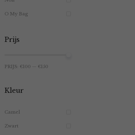
O My Bag
Prijs
Min.
Max.
PRIJS:
€100
—
€150
prijs
prijs
Kleur
Camel
Zwart