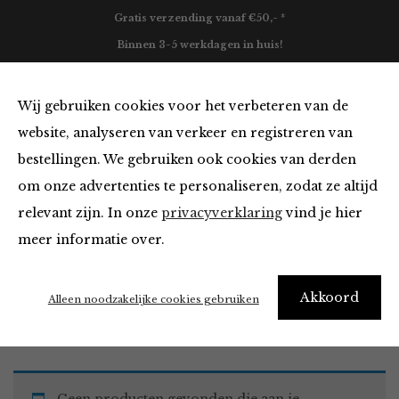
Gratis verzending vanaf €50,- *
Binnen 3-5 werkdagen in huis!
0
Wij gebruiken cookies voor het verbeteren van de
website, analyseren van verkeer en registreren van
bestellingen. We gebruiken ook cookies van derden
Must Haves
om onze advertenties te personaliseren, zodat ze altijd
relevant zijn. In onze
privacyverklaring
vind je hier
Filter
meer informatie over.
Akkoord
Home
Winkel
Accessoires
Must Haves
Alleen noodzakelijke cookies gebruiken