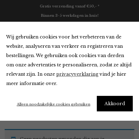
Gratis verzending vanaf €50,- *
Binnen 3-5 werkdagen in huis!
0
Wij gebruiken cookies voor het verbeteren van de
website, analyseren van verkeer en registreren van
bestellingen. We gebruiken ook cookies van derden
Must Haves
om onze advertenties te personaliseren, zodat ze altijd
relevant zijn. In onze
privacyverklaring
vind je hier
Filter
meer informatie over.
Akkoord
Home
Winkel
Accessoires
Must Haves
Alleen noodzakelijke cookies gebruiken