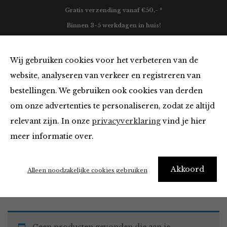
Gratis verzending vanaf €50,- *
Binnen 3-5 werkdagen in huis!
0
Wij gebruiken cookies voor het verbeteren van de
website, analyseren van verkeer en registreren van
bestellingen. We gebruiken ook cookies van derden
Must Haves
om onze advertenties te personaliseren, zodat ze altijd
relevant zijn. In onze
privacyverklaring
vind je hier
Filter
meer informatie over.
Akkoord
Home
Winkel
Accessoires
Must Haves
Alleen noodzakelijke cookies gebruiken