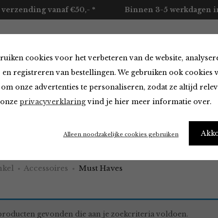
 verzending vanaf €50,- *
Binnen 3-5 werkdagen in
ruiken cookies voor het verbeteren van de website, analyser
ccessoires
Merken
Over ons
Contact
 en registreren van bestellingen. We gebruiken ook cookies 
om onze advertenties te personaliseren, zodat ze altijd rele
n onze
privacyverklaring
vind je hier meer informatie over.
aves
Akk
Alleen noodzakelijke cookies gebruiken
kel
Accessoires
Must Haves
roducten gevonden die aan je zoekcriteria voldoen.