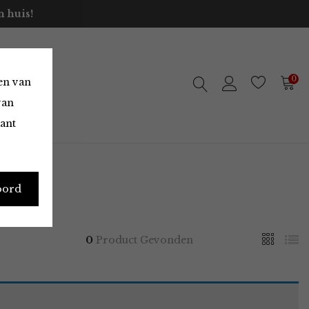
 huis!
0
en van
van
vant
oord
0
Product Gevonden