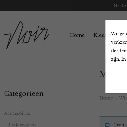
Gratis
Wij geb
Home
Kleding
A
verkeer
derden 
zijn. I
Must H
Categorieën
Home
Win
Accessoires
Lederwaren
Geen p