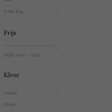
O My Bag
Prijs
Min.
Max.
PRIJS:
€100
—
€150
prijs
prijs
Kleur
Camel
Zwart