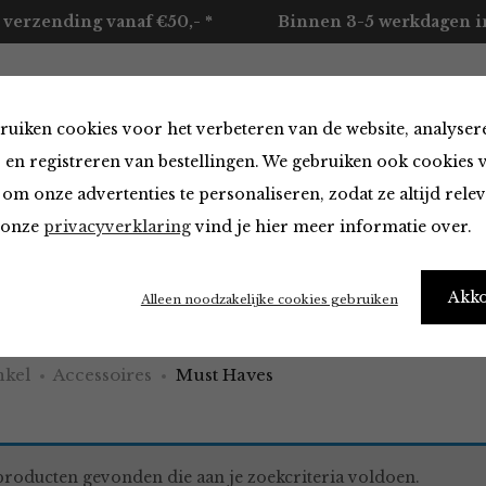
 verzending vanaf €50,- *
Binnen 3-5 werkdagen in
ruiken cookies voor het verbeteren van de website, analyser
ccessoires
Merken
Over ons
Contact
 en registreren van bestellingen. We gebruiken ook cookies 
om onze advertenties te personaliseren, zodat ze altijd rele
n onze
privacyverklaring
vind je hier meer informatie over.
aves
Akk
Alleen noodzakelijke cookies gebruiken
kel
Accessoires
Must Haves
roducten gevonden die aan je zoekcriteria voldoen.