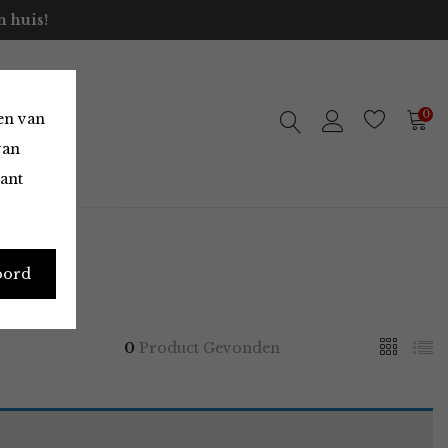
 huis!
0
en van
van
vant
oord
0
Product Gevonden