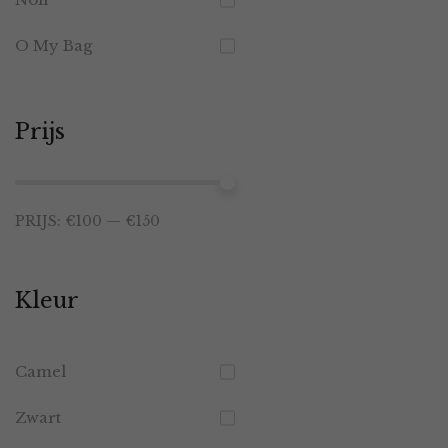
O My Bag
Prijs
Min.
Max.
PRIJS:
€100
—
€150
prijs
prijs
Kleur
Camel
Zwart