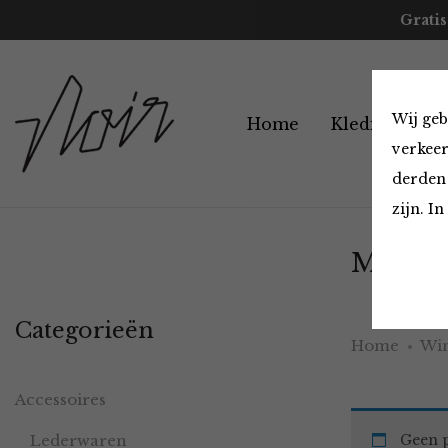
Gratis
Wij geb
Home
Kleding
A
verkeer
derden 
zijn. I
Must H
Categorieën
Home
Win
Accessoires
Lederwaren
Geen p