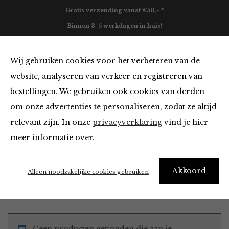
Gratis verzending vanaf €50,- *
Binnen 3-5 werkdagen in huis!
0
Wij gebruiken cookies voor het verbeteren van de
website, analyseren van verkeer en registreren van
bestellingen. We gebruiken ook cookies van derden
Must Haves
om onze advertenties te personaliseren, zodat ze altijd
relevant zijn. In onze
privacyverklaring
vind je hier
Filter
meer informatie over.
Akkoord
Home
Winkel
Accessoires
Must Haves
Alleen noodzakelijke cookies gebruiken