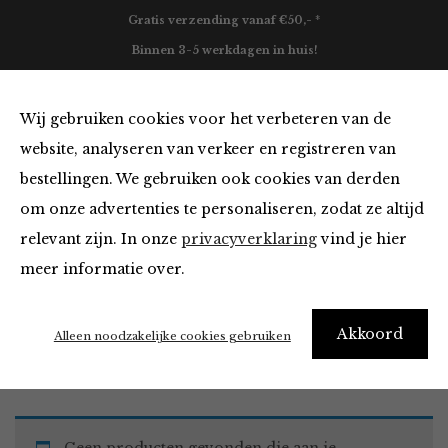
Gratis verzending vanaf €50,- *
Binnen 3-5 werkdagen in huis!
0
Wij gebruiken cookies voor het verbeteren van de
website, analyseren van verkeer en registreren van
bestellingen. We gebruiken ook cookies van derden
Must Haves
om onze advertenties te personaliseren, zodat ze altijd
relevant zijn. In onze
privacyverklaring
vind je hier
Filter
meer informatie over.
Akkoord
Home
Winkel
Accessoires
Must Haves
Alleen noodzakelijke cookies gebruiken