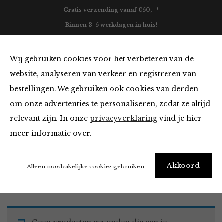
Gratis verzending vanaf €50,- *
Binnen 3-5 werkdagen in huis!
0
Wij gebruiken cookies voor het verbeteren van de
website, analyseren van verkeer en registreren van
bestellingen. We gebruiken ook cookies van derden
Must Haves
om onze advertenties te personaliseren, zodat ze altijd
relevant zijn. In onze
privacyverklaring
vind je hier
Filter
meer informatie over.
Akkoord
Home
Winkel
Accessoires
Must Haves
Alleen noodzakelijke cookies gebruiken