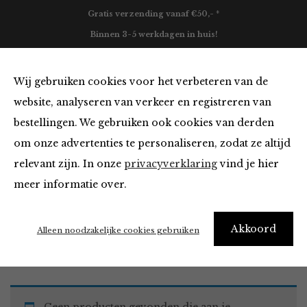
Gratis verzending vanaf €50,- *
Binnen 3-5 werkdagen in huis!
0
Wij gebruiken cookies voor het verbeteren van de
website, analyseren van verkeer en registreren van
bestellingen. We gebruiken ook cookies van derden
Must Haves
om onze advertenties te personaliseren, zodat ze altijd
relevant zijn. In onze
privacyverklaring
vind je hier
Filter
meer informatie over.
Akkoord
Home
Winkel
Accessoires
Must Haves
Alleen noodzakelijke cookies gebruiken