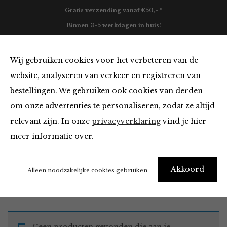
Gratis verzending vanaf €50,- *
Binnen 3-5 werkdagen in huis!
0
Wij gebruiken cookies voor het verbeteren van de
website, analyseren van verkeer en registreren van
bestellingen. We gebruiken ook cookies van derden
Must Haves
om onze advertenties te personaliseren, zodat ze altijd
relevant zijn. In onze
privacyverklaring
vind je hier
Filter
meer informatie over.
Akkoord
Home
Winkel
Accessoires
Must Haves
Alleen noodzakelijke cookies gebruiken