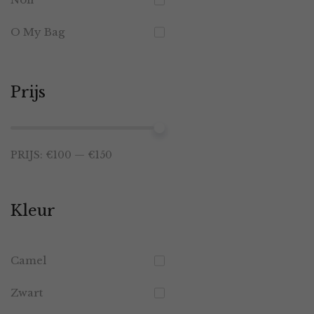
O My Bag
Prijs
Min.
Max.
PRIJS:
€100
—
€150
prijs
prijs
Kleur
Camel
Zwart