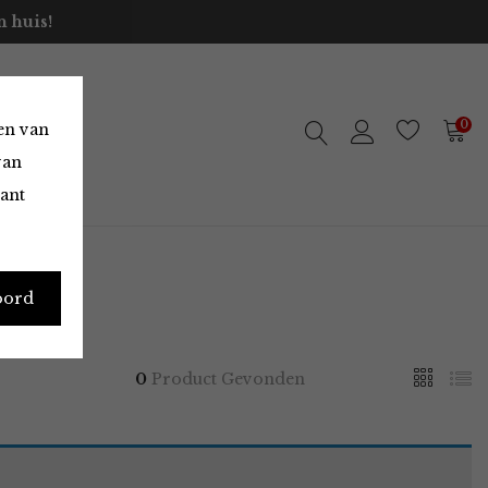
 huis!
0
en van
van
vant
oord
0
Product Gevonden