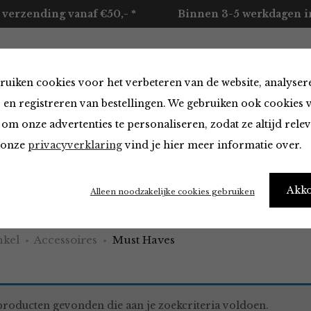
 verzending vanaf €50,- *
Binnen 3-5 werkdagen in
ruiken cookies voor het verbeteren van de website, analyser
ccessoires
Merken
Over ons
Contact
 en registreren van bestellingen. We gebruiken ook cookies 
om onze advertenties te personaliseren, zodat ze altijd rele
n onze
privacyverklaring
vind je hier meer informatie over.
aves
Akk
Alleen noodzakelijke cookies gebruiken
kel
Accessoires
Must Haves
roducten gevonden die aan je zoekcriteria voldoen.