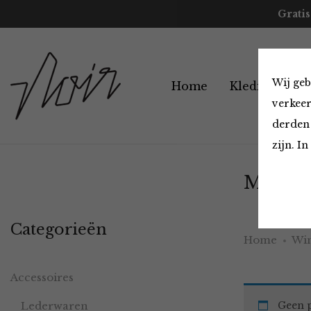
Gratis
Wij geb
Home
Kleding
A
verkeer
derden 
zijn. I
Must H
Categorieën
Home
Win
Accessoires
Lederwaren
Geen p