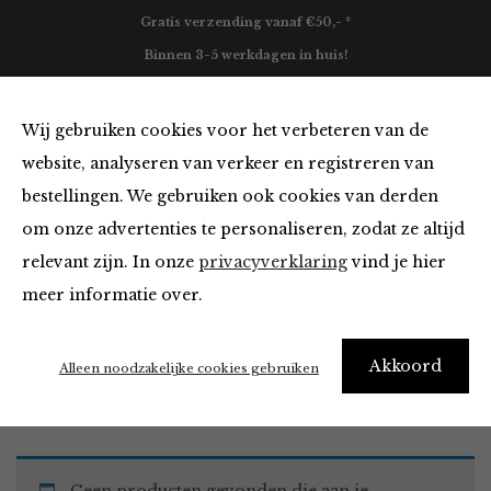
Gratis verzending vanaf €50,- *
Binnen 3-5 werkdagen in huis!
0
Wij gebruiken cookies voor het verbeteren van de
website, analyseren van verkeer en registreren van
bestellingen. We gebruiken ook cookies van derden
Must Haves
om onze advertenties te personaliseren, zodat ze altijd
relevant zijn. In onze
privacyverklaring
vind je hier
Filter
meer informatie over.
Akkoord
Home
Winkel
Accessoires
Must Haves
Alleen noodzakelijke cookies gebruiken