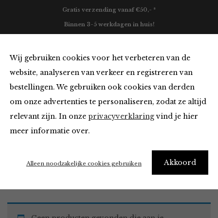
Gratis verzending vanaf €50,- *
Binnen 3-5 werkdagen in huis!
0
Wij gebruiken cookies voor het verbeteren van de
website, analyseren van verkeer en registreren van
bestellingen. We gebruiken ook cookies van derden
Must Haves
om onze advertenties te personaliseren, zodat ze altijd
relevant zijn. In onze
privacyverklaring
vind je hier
Filter
meer informatie over.
Akkoord
Home
Winkel
Accessoires
Must Haves
Alleen noodzakelijke cookies gebruiken