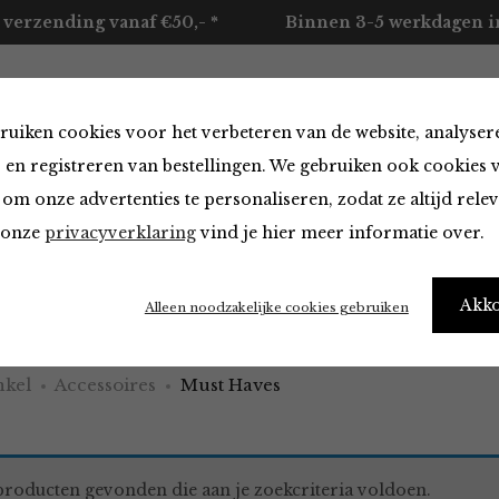
 verzending vanaf €50,- *
Binnen 3-5 werkdagen in
ruiken cookies voor het verbeteren van de website, analyser
ccessoires
Merken
Over ons
Contact
 en registreren van bestellingen. We gebruiken ook cookies 
om onze advertenties te personaliseren, zodat ze altijd rele
n onze
privacyverklaring
vind je hier meer informatie over.
aves
Akk
Alleen noodzakelijke cookies gebruiken
kel
Accessoires
Must Haves
roducten gevonden die aan je zoekcriteria voldoen.