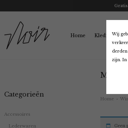
Gratis
Wij geb
Home
Kleding
A
verkeer
derden 
zijn. I
Must H
Categorieën
Home
Win
Accessoires
Lederwaren
Geen p