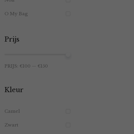
O My Bag
Prijs
Min.
Max.
PRIJS:
€100
—
€150
prijs
prijs
Kleur
Camel
Zwart