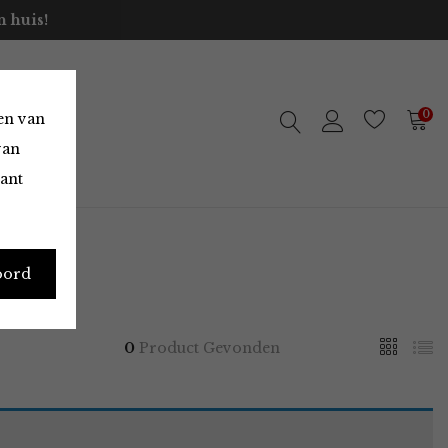
 huis!
0
en van
van
vant
oord
0
Product Gevonden