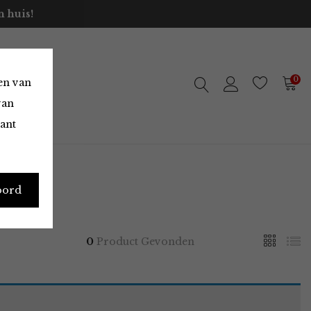
 huis!
0
en van
van
vant
oord
0
Product Gevonden