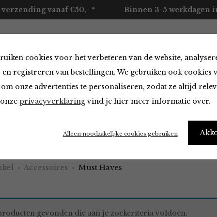
 verzending vanaf €50,- *
Binnen 3-5 werkdagen in
ruiken cookies voor het verbeteren van de website, analyser
ccessoires
Merken
Over ons
Contact
 en registreren van bestellingen. We gebruiken ook cookies 
om onze advertenties te personaliseren, zodat ze altijd rele
n onze
privacyverklaring
vind je hier meer informatie over.
aves
Akk
Alleen noodzakelijke cookies gebruiken
kel
Accessoires
Must Haves
roducten gevonden die aan je zoekcriteria voldoen.