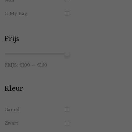
O My Bag
Prijs
Min.
Max.
PRIJS:
€100
—
€150
prijs
prijs
Kleur
Camel
Zwart