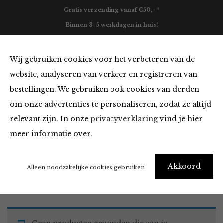
Gratis verzending vanaf €50,- *
Binnen 3-5 werkdagen in huis!
0
Wij gebruiken cookies voor het verbeteren van de
website, analyseren van verkeer en registreren van
bestellingen. We gebruiken ook cookies van derden
Must Haves
om onze advertenties te personaliseren, zodat ze altijd
relevant zijn. In onze
privacyverklaring
vind je hier
Filter
meer informatie over.
Akkoord
Home
Winkel
Accessoires
Must Haves
Alleen noodzakelijke cookies gebruiken