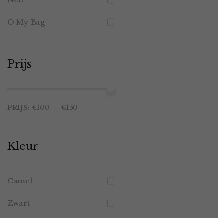
O My Bag
Prijs
Min.
Max.
PRIJS:
€100
—
€150
prijs
prijs
Kleur
Camel
Zwart