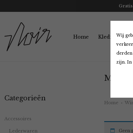
Gratis
Wij geb
Home
Kleding
A
verkeer
derden 
zijn. I
Must H
Categorieën
Home
Win
Accessoires
Lederwaren
Geen p