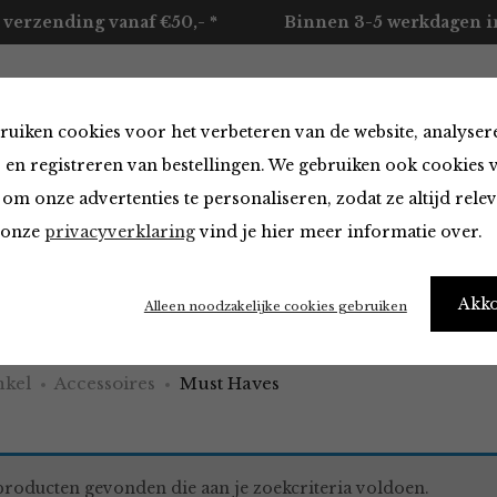
 verzending vanaf €50,- *
Binnen 3-5 werkdagen in
ruiken cookies voor het verbeteren van de website, analyser
ccessoires
Merken
Over ons
Contact
 en registreren van bestellingen. We gebruiken ook cookies 
om onze advertenties te personaliseren, zodat ze altijd rele
n onze
privacyverklaring
vind je hier meer informatie over.
aves
Akk
Alleen noodzakelijke cookies gebruiken
kel
Accessoires
Must Haves
roducten gevonden die aan je zoekcriteria voldoen.