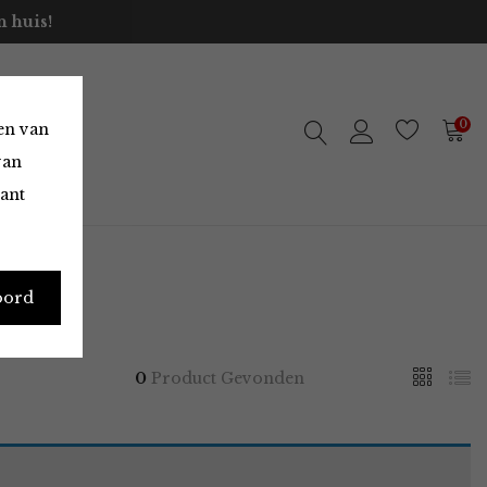
 huis!
0
en van
van
vant
oord
0
Product Gevonden