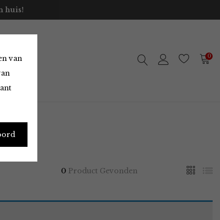
 huis!
0
en van
van
vant
oord
0
Product Gevonden