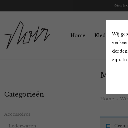
Gratis
Wij geb
Home
Kleding
A
verkeer
derden 
zijn. I
Must H
Categorieën
Home
Win
Accessoires
Lederwaren
Geen p