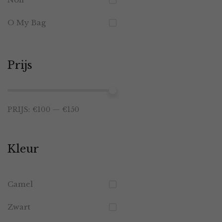
O My Bag
Prijs
Min.
Max.
PRIJS:
€100
—
€150
prijs
prijs
Kleur
Camel
Zwart