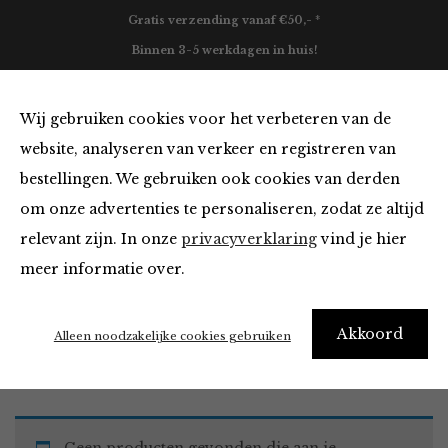
Gratis verzending vanaf €50,- *
Binnen 3-5 werkdagen in huis!
0
Wij gebruiken cookies voor het verbeteren van de
website, analyseren van verkeer en registreren van
bestellingen. We gebruiken ook cookies van derden
Must Haves
om onze advertenties te personaliseren, zodat ze altijd
relevant zijn. In onze
privacyverklaring
vind je hier
Filter
meer informatie over.
Akkoord
Home
Winkel
Accessoires
Must Haves
Alleen noodzakelijke cookies gebruiken