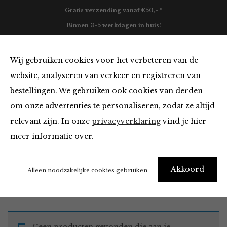
Gratis verzending vanaf €50,- *
Binnen 3-5 werkdagen in huis!
0
Wij gebruiken cookies voor het verbeteren van de
website, analyseren van verkeer en registreren van
bestellingen. We gebruiken ook cookies van derden
Must Haves
om onze advertenties te personaliseren, zodat ze altijd
relevant zijn. In onze
privacyverklaring
vind je hier
Filter
meer informatie over.
Akkoord
Home
Winkel
Accessoires
Must Haves
Alleen noodzakelijke cookies gebruiken