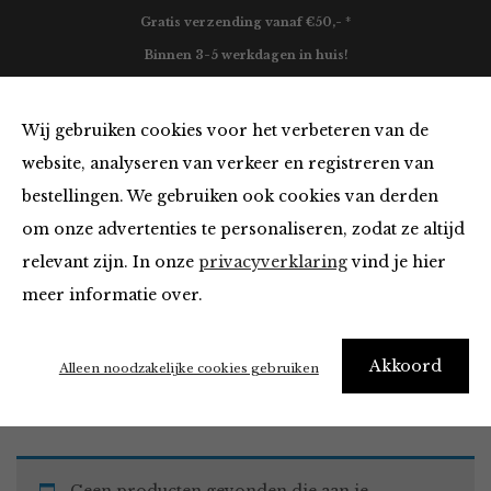
Gratis verzending vanaf €50,- *
Binnen 3-5 werkdagen in huis!
0
Wij gebruiken cookies voor het verbeteren van de
website, analyseren van verkeer en registreren van
bestellingen. We gebruiken ook cookies van derden
Must Haves
om onze advertenties te personaliseren, zodat ze altijd
relevant zijn. In onze
privacyverklaring
vind je hier
Filter
meer informatie over.
Akkoord
Home
Winkel
Accessoires
Must Haves
Alleen noodzakelijke cookies gebruiken