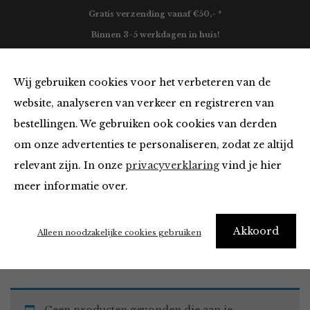
Gratis verzending vanaf €50,- *
Binnen 3-5 werkdagen in huis!
0
Wij gebruiken cookies voor het verbeteren van de
website, analyseren van verkeer en registreren van
bestellingen. We gebruiken ook cookies van derden
Must Haves
om onze advertenties te personaliseren, zodat ze altijd
relevant zijn. In onze
privacyverklaring
vind je hier
Filter
meer informatie over.
Akkoord
Home
Winkel
Accessoires
Must Haves
Alleen noodzakelijke cookies gebruiken