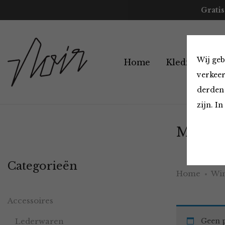
Gratis
Wij geb
Home
Kleding
A
verkeer
derden 
zijn. I
Must H
Categorieën
Home
Win
Accessoires
Lederwaren
Geen p