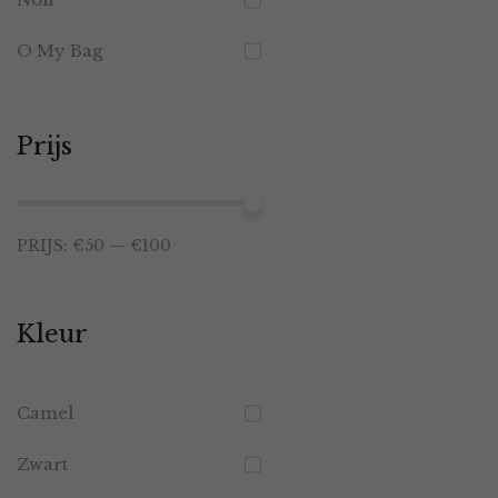
O My Bag
Prijs
Min.
Max.
PRIJS:
€50
—
€100
prijs
prijs
Kleur
Camel
Zwart