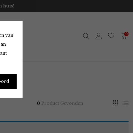
 huis!
0
en van
van
vant
oord
0
Product Gevonden