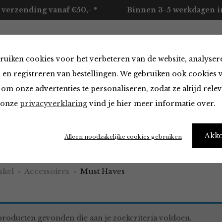
 verzending vanaf €50,- *
Binnen 3-5 werkdagen in
ruiken cookies voor het verbeteren van de website, analyser
ccessoires
Merken
Over ons
Contact
 en registreren van bestellingen. We gebruiken ook cookies 
om onze advertenties te personaliseren, zodat ze altijd rele
n onze
privacyverklaring
vind je hier meer informatie over.
aves
Akk
Alleen noodzakelijke cookies gebruiken
kel
Accessoires
Must Haves
roducten gevonden die aan je zoekcriteria voldoen.