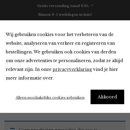
Gratis verzending vanaf €50,- *
Binnen 3-5 werkdagen in huis!
0
Wij gebruiken cookies voor het verbeteren van de
website, analyseren van verkeer en registreren van
bestellingen. We gebruiken ook cookies van derden
Must Haves
om onze advertenties te personaliseren, zodat ze altijd
relevant zijn. In onze
privacyverklaring
vind je hier
Filter
meer informatie over.
Akkoord
Home
Winkel
Accessoires
Must Haves
Alleen noodzakelijke cookies gebruiken