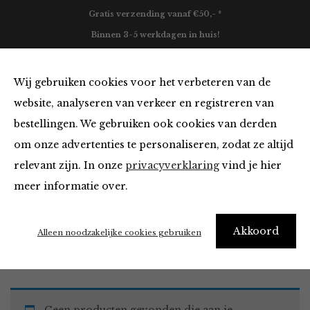
Gratis verzending vanaf €50,- *
Binnen 3-5 werkdagen in huis!
0
Wij gebruiken cookies voor het verbeteren van de
website, analyseren van verkeer en registreren van
bestellingen. We gebruiken ook cookies van derden
Must Haves
om onze advertenties te personaliseren, zodat ze altijd
relevant zijn. In onze
privacyverklaring
vind je hier
Filter
meer informatie over.
Akkoord
Home
Winkel
Accessoires
Must Haves
Alleen noodzakelijke cookies gebruiken