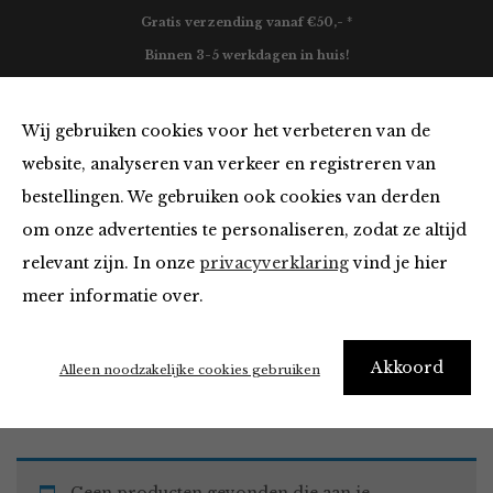
Gratis verzending vanaf €50,- *
Binnen 3-5 werkdagen in huis!
0
Wij gebruiken cookies voor het verbeteren van de
website, analyseren van verkeer en registreren van
bestellingen. We gebruiken ook cookies van derden
Must Haves
om onze advertenties te personaliseren, zodat ze altijd
relevant zijn. In onze
privacyverklaring
vind je hier
Filter
meer informatie over.
Akkoord
Home
Winkel
Accessoires
Must Haves
Alleen noodzakelijke cookies gebruiken