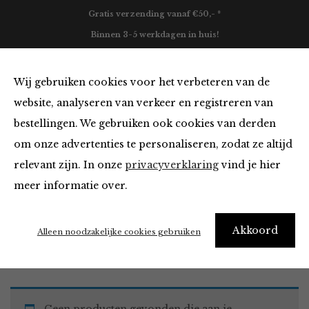
Gratis verzending vanaf €50,- *
Binnen 3-5 werkdagen in huis!
0
Wij gebruiken cookies voor het verbeteren van de
website, analyseren van verkeer en registreren van
bestellingen. We gebruiken ook cookies van derden
Must Haves
om onze advertenties te personaliseren, zodat ze altijd
relevant zijn. In onze
privacyverklaring
vind je hier
Filter
meer informatie over.
Akkoord
Home
Winkel
Accessoires
Must Haves
Alleen noodzakelijke cookies gebruiken