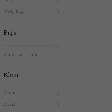
O My Bag
Prijs
Min.
Max.
PRIJS:
€50
—
€100
prijs
prijs
Kleur
Camel
Zwart