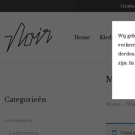
Gratis
Wij geb
Home
Kleding
A
verkeer
derden 
zijn. I
Must H
Categorieën
Home
Win
Accessoires
Lederwaren
Geen p