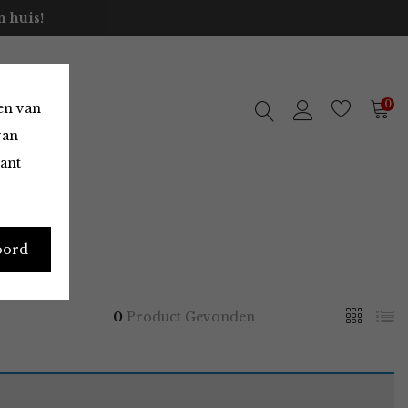
 huis!
0
en van
van
vant
oord
0
Product Gevonden