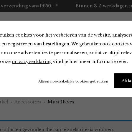
 verzending vanaf €50,- *
Binnen 3-5 werkdagen in
ruiken cookies voor het verbeteren van de website, analyser
ccessoires
Merken
Over ons
Contact
 en registreren van bestellingen. We gebruiken ook cookies 
om onze advertenties te personaliseren, zodat ze altijd rele
n onze
privacyverklaring
vind je hier meer informatie over.
aves
Akk
Alleen noodzakelijke cookies gebruiken
kel
Accessoires
Must Haves
roducten gevonden die aan je zoekcriteria voldoen.