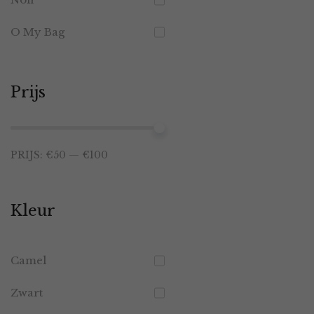
O My Bag
Prijs
Min.
Max.
PRIJS:
€50
—
€100
prijs
prijs
Kleur
Camel
Zwart