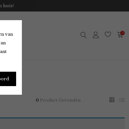
 huis!
0
en van
van
vant
oord
0
Product Gevonden