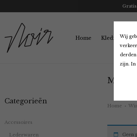
Gratis
Wij geb
Home
Kleding
A
verkeer
derden 
zijn. I
Must H
Categorieën
Home
Win
Accessoires
Lederwaren
Geen p