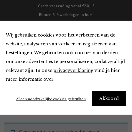
Gratis verzending vanaf €50,- *
Binnen 3-5 werkdagen in huis!
0
Wij gebruiken cookies voor het verbeteren van de
website, analyseren van verkeer en registreren van
bestellingen. We gebruiken ook cookies van derden
Must Haves
om onze advertenties te personaliseren, zodat ze altijd
relevant zijn. In onze
privacyverklaring
vind je hier
Filter
meer informatie over.
Akkoord
Home
Winkel
Accessoires
Must Haves
Alleen noodzakelijke cookies gebruiken