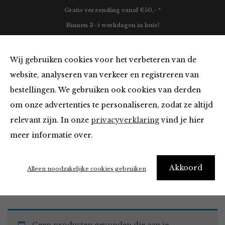
Gratis verzending vanaf €50,- *
Binnen 3-5 werkdagen in huis!
0
Wij gebruiken cookies voor het verbeteren van de
website, analyseren van verkeer en registreren van
bestellingen. We gebruiken ook cookies van derden
Must Haves
om onze advertenties te personaliseren, zodat ze altijd
relevant zijn. In onze
privacyverklaring
vind je hier
Filter
meer informatie over.
Akkoord
Home
Winkel
Accessoires
Must Haves
Alleen noodzakelijke cookies gebruiken