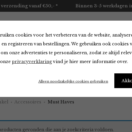
 verzending vanaf €50,- *
Binnen 3-5 werkdagen in
ruiken cookies voor het verbeteren van de website, analyser
ccessoires
Merken
Over ons
Contact
 en registreren van bestellingen. We gebruiken ook cookies 
om onze advertenties te personaliseren, zodat ze altijd rele
n onze
privacyverklaring
vind je hier meer informatie over.
aves
Akk
Alleen noodzakelijke cookies gebruiken
kel
Accessoires
Must Haves
roducten gevonden die aan je zoekcriteria voldoen.