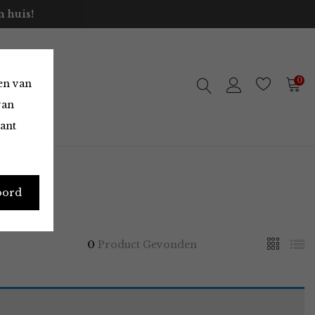
 huis!
0
en van
van
vant
oord
0
Product Gevonden