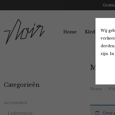
Gratis
Wij geb
Home
Kleding
A
verkeer
derden 
zijn. I
Must H
Categorieën
Home
Win
Accessoires
Lederwaren
Geen p