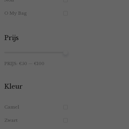
O My Bag
Prijs
Min.
Max.
PRIJS:
€50
—
€100
prijs
prijs
Kleur
Camel
Zwart